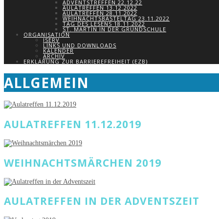
ADVENTSTREFFEN 22.12.22
AULATREFFEN 13.12.2022
AULATREFFEN 28.11.2022
WEIHNACHTSBASTELTAG 23.11.2022
TAG DES LESENS 18.11.2022
ST. MARTIN IN DER GRUNDSCHULE
ORGANISATION
ISERV
LINKS UND DOWNLOADS
KALENDER
ARCHIV
ERKLÄRUNG ZUR BARRIEREFREIHEIT (EZB)
ALLGEMEIN
AULATREFFEN 11.12.2019
WEIHNACHTSMÄRCHEN 2019
AULATREFFEN IN DER ADVENTSZEIT