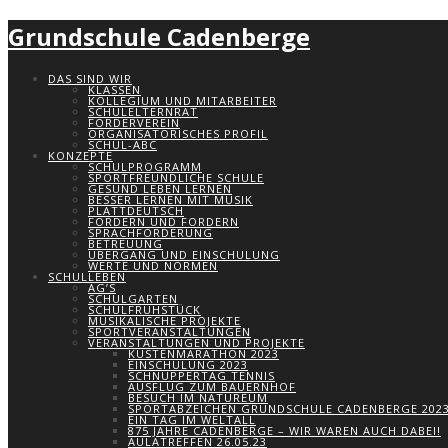
Grundschule Cadenberge
DAS SIND WIR
KLASSEN
KOLLEGIUM UND MITARBEITER
SCHULELTERNRAT
FÖRDERVEREIN
ORGANISATORISCHES PROFIL
SCHUL-ABC
KONZEPTE
SCHULPROGRAMM
SPORTFREUNDLICHE SCHULE
GESUND LEBEN LERNEN
BESSER LERNEN MIT MUSIK
PLATTDEUTSCH
FÖRDERN UND FORDERN
SPRACHFÖRDERUNG
BETREUUNG
ÜBERGANG UND EINSCHULUNG
WERTE UND NORMEN
SCHULLEBEN
AG’S
SCHULGARTEN
SCHULFRÜHSTÜCK
MUSIKALISCHE PROJEKTE
SPORTVERANSTALTUNGEN
VERANSTALTUNGEN UND PROJEKTE
KÜSTENMARATHON 2023
EINSCHULUNG 2023
SCHNUPPERTAG TENNIS
AUSFLUG ZUM BAUERNHOF
BESUCH IM NATUREUM
SPORTABZEICHEN GRUNDSCHULE CADENBERGE 202
EIN TAG IM WELTALL
875 JAHRE CADENBERGE – WIR WAREN AUCH DABEI!
AULATREFFEN 26.05.23