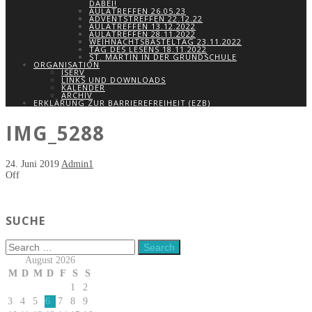
DABEI!
AULATREFFEN 26.05.23
ADVENTSTREFFEN 22.12.22
AULATREFFEN 13.12.2022
AULATREFFEN 28.11.2022
WEIHNACHTSBASTELTAG 23.11.2022
TAG DES LESENS 18.11.2022
ST. MARTIN IN DER GRUNDSCHULE
ORGANISATION
ISERV
LINKS UND DOWNLOADS
KALENDER
ARCHIV
ERKLÄRUNG ZUR BARRIEREFREIHEIT (EZB)
IMG_5288
24. Juni 2019
Admin1
Off
SUCHE
August 2026
M
D
M
D
F
S
S
1
2
3
4
5
6
7
8
9