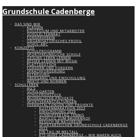
Grundschule Cadenberge
DAS SIND WIR
KLASSEN
KOLLEGIUM UND MITARBEITER
SCHULELTERNRAT
FÖRDERVEREIN
ORGANISATORISCHES PROFIL
SCHUL-ABC
KONZEPTE
SCHULPROGRAMM
SPORTFREUNDLICHE SCHULE
GESUND LEBEN LERNEN
BESSER LERNEN MIT MUSIK
PLATTDEUTSCH
FÖRDERN UND FORDERN
SPRACHFÖRDERUNG
BETREUUNG
ÜBERGANG UND EINSCHULUNG
WERTE UND NORMEN
SCHULLEBEN
AG’S
SCHULGARTEN
SCHULFRÜHSTÜCK
MUSIKALISCHE PROJEKTE
SPORTVERANSTALTUNGEN
VERANSTALTUNGEN UND PROJEKTE
KÜSTENMARATHON 2023
EINSCHULUNG 2023
SCHNUPPERTAG TENNIS
AUSFLUG ZUM BAUERNHOF
BESUCH IM NATUREUM
SPORTABZEICHEN GRUNDSCHULE CADENBERGE
2023
EIN TAG IM WELTALL
875 JAHRE CADENBERGE – WIR WAREN AUCH