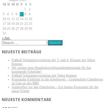
M
D
M
D
F
S
S
1
2
3
4
5
6
7
8
9
10
11
12
13
14
15
16
17
18
19
20
21
22
23
24
25
26
27
28
29
30
31
« Apr.
NEUESTE BEITRÄGE
Fußball Schnuppervormittag der 3. und 4. Klassen mit Tabea
Kemme
Wir suchen neue Bundesfreiwilligendienstleistende für das
kommende Schuljahr!
Fußball Schnuppervormittag mit Tabea Kemme
Praxisnahe Einblicke in die Arbeitswelt – Grundschule Cadenberge
zu Gast an den BBS
Aulatreffen vor den Osterferien – Ein buntes Programm für die
ganze Schule
NEUESTE KOMMENTARE