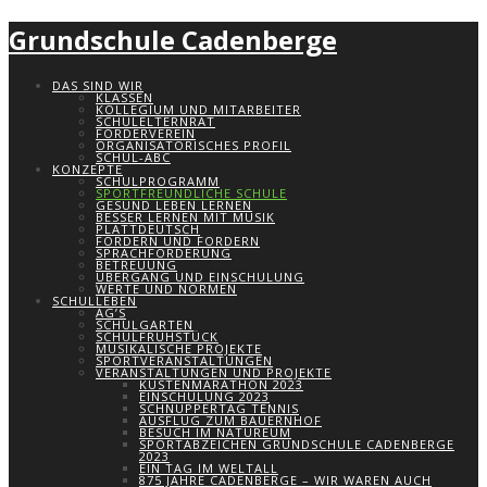
Grundschule Cadenberge
DAS SIND WIR
KLASSEN
KOLLEGIUM UND MITARBEITER
SCHULELTERNRAT
FÖRDERVEREIN
ORGANISATORISCHES PROFIL
SCHUL-ABC
KONZEPTE
SCHULPROGRAMM
SPORTFREUNDLICHE SCHULE
GESUND LEBEN LERNEN
BESSER LERNEN MIT MUSIK
PLATTDEUTSCH
FÖRDERN UND FORDERN
SPRACHFÖRDERUNG
BETREUUNG
ÜBERGANG UND EINSCHULUNG
WERTE UND NORMEN
SCHULLEBEN
AG’S
SCHULGARTEN
SCHULFRÜHSTÜCK
MUSIKALISCHE PROJEKTE
SPORTVERANSTALTUNGEN
VERANSTALTUNGEN UND PROJEKTE
KÜSTENMARATHON 2023
EINSCHULUNG 2023
SCHNUPPERTAG TENNIS
AUSFLUG ZUM BAUERNHOF
BESUCH IM NATUREUM
SPORTABZEICHEN GRUNDSCHULE CADENBERGE
2023
EIN TAG IM WELTALL
875 JAHRE CADENBERGE – WIR WAREN AUCH