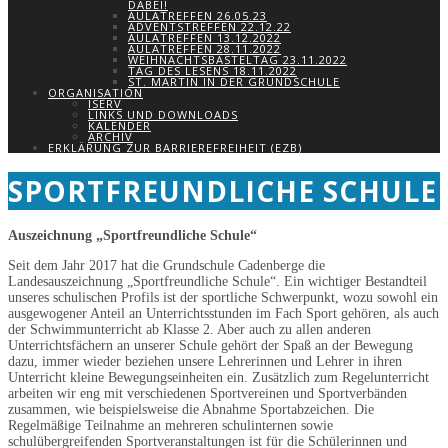
DABEI!
AULATREFFEN 26.05.23
ADVENTSTREFFEN 22.12.22
AULATREFFEN 13.12.2022
AULATREFFEN 28.11.2022
WEIHNACHTSBASTELTAG 23.11.2022
TAG DES LESENS 18.11.2022
ST. MARTIN IN DER GRUNDSCHULE
ORGANISATION
ISERV
LINKS UND DOWNLOADS
KALENDER
ARCHIV
ERKLÄRUNG ZUR BARRIEREFREIHEIT (EZB)
SPORTFREUNDLICHE SCHULE
Auszeichnung „Sportfreundliche Schule“
Seit dem Jahr 2017 hat die Grundschule Cadenberge die
Landesauszeichnung „Sportfreundliche Schule“. Ein wichtiger Bestandteil
unseres schulischen Profils ist der sportliche Schwerpunkt, wozu sowohl ein
ausgewogener Anteil an Unterrichtsstunden im Fach Sport gehören, als auch
der Schwimmunterricht ab Klasse 2. Aber auch zu allen anderen
Unterrichtsfächern an unserer Schule gehört der Spaß an der Bewegung
dazu, immer wieder beziehen unsere Lehrerinnen und Lehrer in ihren
Unterricht kleine Bewegungseinheiten ein. Zusätzlich zum Regelunterricht
arbeiten wir eng mit verschiedenen Sportvereinen und Sportverbänden
zusammen, wie beispielsweise die Abnahme Sportabzeichen. Die
Regelmäßige Teilnahme an mehreren schulinternen sowie
schulübergreifenden Sportveranstaltungen ist für die Schülerinnen und