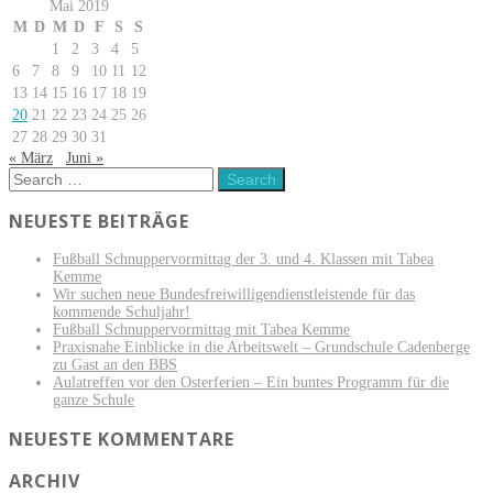
Mai 2019
M
D
M
D
F
S
S
1
2
3
4
5
6
7
8
9
10
11
12
13
14
15
16
17
18
19
20
21
22
23
24
25
26
27
28
29
30
31
« März
Juni »
NEUESTE BEITRÄGE
Fußball Schnuppervormittag der 3. und 4. Klassen mit Tabea
Kemme
Wir suchen neue Bundesfreiwilligendienstleistende für das
kommende Schuljahr!
Fußball Schnuppervormittag mit Tabea Kemme
Praxisnahe Einblicke in die Arbeitswelt – Grundschule Cadenberge
zu Gast an den BBS
Aulatreffen vor den Osterferien – Ein buntes Programm für die
ganze Schule
NEUESTE KOMMENTARE
ARCHIV