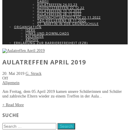
DABEI!
AULATREFFEN 26.05.23
ADVENTSTREFFEN 22.12.22
AULATREFFEN 13.12.2022
AULATREFFEN 28.11.2022
WEIHNACHTSBASTELTAG 23.11.2022
TAG DES LESENS 18.11.2022
ST. MARTIN IN DER GRUNDSCHULE
ORGANISATION
ISERV
LINKS UND DOWNLOADS
KALENDER
ARCHIV
ERKLÄRUNG ZUR BARRIEREFREIHEIT (EZB)
AULATREFFEN APRIL 2019
20. Mai 2019
G. Struck
Off
Allgemein
Am Freitag, dem 05.April 2019 kamen unsere Schülerinnen und Schüler
und zahlreiche Eltern wieder zu einem Treffen in der Aula...
+ Read More
SUCHE