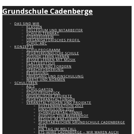
Grundschule Cadenberge
DAS SIND WIR
KLASSEN
KOLLEGIUM UND MITARBEITER
SCHULELTERNRAT
FÖRDERVEREIN
ORGANISATORISCHES PROFIL
SCHUL-ABC
KONZEPTE
SCHULPROGRAMM
SPORTFREUNDLICHE SCHULE
GESUND LEBEN LERNEN
BESSER LERNEN MIT MUSIK
PLATTDEUTSCH
FÖRDERN UND FORDERN
SPRACHFÖRDERUNG
BETREUUNG
ÜBERGANG UND EINSCHULUNG
WERTE UND NORMEN
SCHULLEBEN
AG’S
SCHULGARTEN
SCHULFRÜHSTÜCK
MUSIKALISCHE PROJEKTE
SPORTVERANSTALTUNGEN
VERANSTALTUNGEN UND PROJEKTE
KÜSTENMARATHON 2023
EINSCHULUNG 2023
SCHNUPPERTAG TENNIS
AUSFLUG ZUM BAUERNHOF
BESUCH IM NATUREUM
SPORTABZEICHEN GRUNDSCHULE CADENBERGE
2023
EIN TAG IM WELTALL
875 JAHRE CADENBERGE – WIR WAREN AUCH