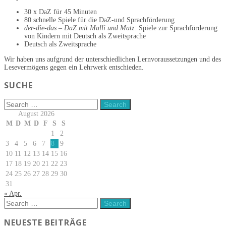
30 x DaZ für 45 Minuten
80 schnelle Spiele für die DaZ-und Sprachförderung
der-die-das – DaZ mit Malli und Matz
:
Spiele zur Sprachförderung
von Kindern mit Deutsch als Zweitsprache
Deutsch als Zweitsprache
Wir haben uns aufgrund der unterschiedlichen Lernvoraussetzungen und des
Lesevermögens gegen ein Lehrwerk entschieden.
SUCHE
August 2026
M
D
M
D
F
S
S
1
2
3
4
5
6
7
8
9
10
11
12
13
14
15
16
17
18
19
20
21
22
23
24
25
26
27
28
29
30
31
« Apr.
NEUESTE BEITRÄGE