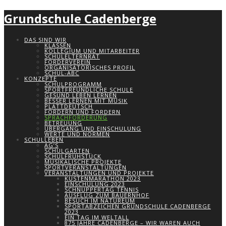
Grundschule Cadenberge
DAS SIND WIR
KLASSEN
KOLLEGIUM UND MITARBEITER
SCHULELTERNRAT
FÖRDERVEREIN
ORGANISATORISCHES PROFIL
SCHUL-ABC
KONZEPTE
SCHULPROGRAMM
SPORTFREUNDLICHE SCHULE
GESUND LEBEN LERNEN
BESSER LERNEN MIT MUSIK
PLATTDEUTSCH
FÖRDERN UND FORDERN
SPRACHFÖRDERUNG
BETREUUNG
ÜBERGANG UND EINSCHULUNG
WERTE UND NORMEN
SCHULLEBEN
AG’S
SCHULGARTEN
SCHULFRÜHSTÜCK
MUSIKALISCHE PROJEKTE
SPORTVERANSTALTUNGEN
VERANSTALTUNGEN UND PROJEKTE
KÜSTENMARATHON 2023
EINSCHULUNG 2023
SCHNUPPERTAG TENNIS
AUSFLUG ZUM BAUERNHOF
BESUCH IM NATUREUM
SPORTABZEICHEN GRUNDSCHULE CADENBERGE
2023
EIN TAG IM WELTALL
875 JAHRE CADENBERGE – WIR WAREN AUCH