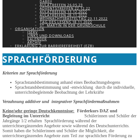
DABEI!
AULATREFFEN 26.05.23
ADVENTSTREFFEN 22.12.22
AULATREFFEN 13.12.2022
AULATREFFEN 28.11.2022
WEIHNACHTSBASTELTAG 23.11.2022
TAG DES LESENS 18.11.2022
ST. MARTIN IN DER GRUNDSCHULE
ORGANISATION
ISERV
LINKS UND DOWNLOADS
KALENDER
ARCHIV
ERKLÄRUNG ZUR BARRIEREFREIHEIT (EZB)
SPRACHFÖRDERUNG
Kriterien zur Sprachförderung
Sprachstandsbestimmung anhand eines Beobachtungsbogens
Sprachstandsbestimmuung und -entwicklung durch die individuelle,
unterrichtsbegleitende Beobachtung der Lehrkräfte
Verzahnung additiver und integrativer Sprachfördermaßnahmen
Keine/sehr geringe Deutschkenntnisse:
Förderkurs DAZ und
Begleitung im Unterricht
Schülerinnen und Schüler
der
Jahrgänge 1/2 erhalten Sprachförderung während der
unterrichtsergänzenden Angebote sowie während des Deutschunterrichts.
Somit haben die Schülerinnen und Schüler die Möglichkeit, die
unterrichtsergänzenden Angebote zum Teil zur sprachlichen Förderung zu