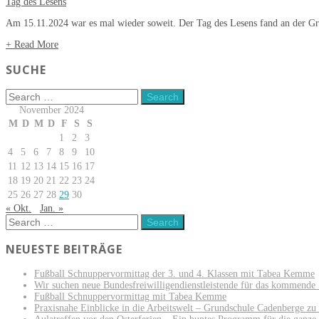
Tag des Lesens
Am 15.11.2024 war es mal wieder soweit. Der Tag des Lesens fand an der Gr
+ Read More
SUCHE
November 2024
M
D
M
D
F
S
S
1
2
3
4
5
6
7
8
9
10
11
12
13
14
15
16
17
18
19
20
21
22
23
24
25
26
27
28
29
30
« Okt.
Jan. »
NEUESTE BEITRÄGE
Fußball Schnuppervormittag der 3. und 4. Klassen mit Tabea Kemme
Wir suchen neue Bundesfreiwilligendienstleistende für das kommende 
Fußball Schnuppervormittag mit Tabea Kemme
Praxisnahe Einblicke in die Arbeitswelt – Grundschule Cadenberge z