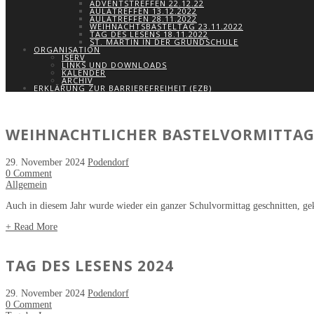
ADVENTSTREFFEN 22.12.22
AULATREFFEN 13.12.2022
AULATREFFEN 28.11.2022
WEIHNACHTSBASTELTAG 23.11.2022
TAG DES LESENS 18.11.2022
ST. MARTIN IN DER GRUNDSCHULE
ORGANISATION
ISERV
LINKS UND DOWNLOADS
KALENDER
ARCHIV
ERKLÄRUNG ZUR BARRIEREFREIHEIT (EZB)
WEIHNACHTLICHER BASTELVORMITTA
29. November 2024
Podendorf
0 Comment
Allgemein
Auch in diesem Jahr wurde wieder ein ganzer Schulvormittag geschnitten, gek
+ Read More
TAG DES LESENS 2024
29. November 2024
Podendorf
0 Comment