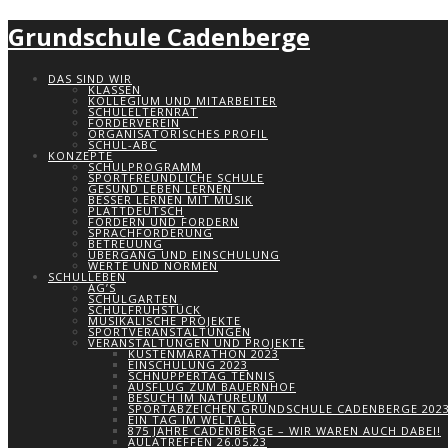
Grundschule Cadenberge
DAS SIND WIR
KLASSEN
KOLLEGIUM UND MITARBEITER
SCHULELTERNRAT
FÖRDERVEREIN
ORGANISATORISCHES PROFIL
SCHUL-ABC
KONZEPTE
SCHULPROGRAMM
SPORTFREUNDLICHE SCHULE
GESUND LEBEN LERNEN
BESSER LERNEN MIT MUSIK
PLATTDEUTSCH
FÖRDERN UND FORDERN
SPRACHFÖRDERUNG
BETREUUNG
ÜBERGANG UND EINSCHULUNG
WERTE UND NORMEN
SCHULLEBEN
AG’S
SCHULGARTEN
SCHULFRÜHSTÜCK
MUSIKALISCHE PROJEKTE
SPORTVERANSTALTUNGEN
VERANSTALTUNGEN UND PROJEKTE
KÜSTENMARATHON 2023
EINSCHULUNG 2023
SCHNUPPERTAG TENNIS
AUSFLUG ZUM BAUERNHOF
BESUCH IM NATUREUM
SPORTABZEICHEN GRUNDSCHULE CADENBERGE 202
EIN TAG IM WELTALL
875 JAHRE CADENBERGE – WIR WAREN AUCH DABEI!
AULATREFFEN 26.05.23