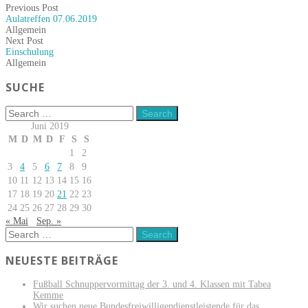
Previous Post
Aulatreffen 07.06.2019
Allgemein
Next Post
Einschulung
Allgemein
SUCHE
Juni 2019
M
D
M
D
F
S
S
1
2
3
4
5
6
7
8
9
10
11
12
13
14
15
16
17
18
19
20
21
22
23
24
25
26
27
28
29
30
« Mai
Sep. »
NEUESTE BEITRÄGE
Fußball Schnuppervormittag der 3. und 4. Klassen mit Tabea
Kemme
Wir suchen neue Bundesfreiwilligendienstleistende für das