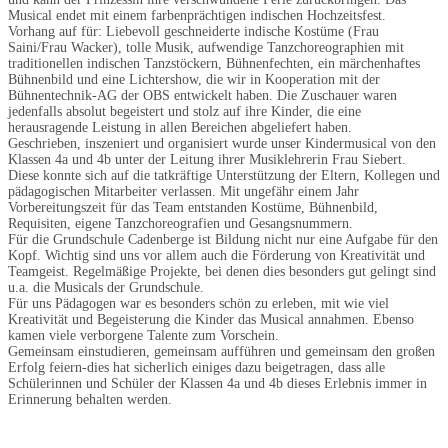
Musical endet mit einem farbenprächtigen indischen Hochzeitsfest.
Vorhang auf für: Liebevoll geschneiderte indische Kostüme (Frau
Saini/Frau Wacker), tolle Musik, aufwendige Tanzchoreographien mit
traditionellen indischen Tanzstöckern, Bühnenfechten, ein märchenhaftes
Bühnenbild und eine Lichtershow, die wir in Kooperation mit der
Bühnentechnik-AG der OBS entwickelt haben. Die Zuschauer waren
jedenfalls absolut begeistert und stolz auf ihre Kinder, die eine
herausragende Leistung in allen Bereichen abgeliefert haben.
Geschrieben, inszeniert und organisiert wurde unser Kindermusical von den
Klassen 4a und 4b unter der Leitung ihrer Musiklehrerin Frau Siebert.
Diese konnte sich auf die tatkräftige Unterstützung der Eltern, Kollegen und
pädagogischen Mitarbeiter verlassen. Mit ungefähr einem Jahr
Vorbereitungszeit für das Team entstanden Kostüme, Bühnenbild,
Requisiten, eigene Tanzchoreografien und Gesangsnummern.
Für die Grundschule Cadenberge ist Bildung nicht nur eine Aufgabe für den
Kopf. Wichtig sind uns vor allem auch die Förderung von Kreativität und
Teamgeist. Regelmäßige Projekte, bei denen dies besonders gut gelingt sind
u.a. die Musicals der Grundschule.
Für uns Pädagogen war es besonders schön zu erleben, mit wie viel
Kreativität und Begeisterung die Kinder das Musical annahmen. Ebenso
kamen viele verborgene Talente zum Vorschein.
Gemeinsam einstudieren, gemeinsam aufführen und gemeinsam den großen
Erfolg feiern-dies hat sicherlich einiges dazu beigetragen, dass alle
Schülerinnen und Schüler der Klassen 4a und 4b dieses Erlebnis immer in
Erinnerung behalten werden.