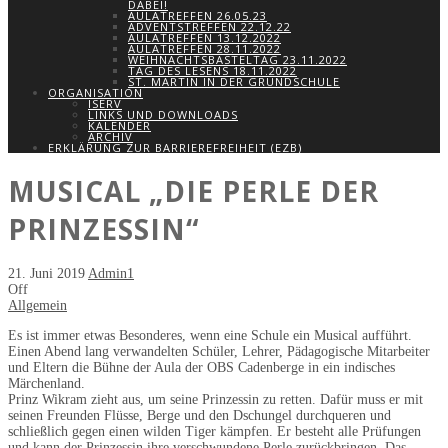
DABEI!
AULATREFFEN 26.05.23
ADVENTSTREFFEN 22.12.22
AULATREFFEN 13.12.2022
AULATREFFEN 28.11.2022
WEIHNACHTSBASTELTAG 23.11.2022
TAG DES LESENS 18.11.2022
ST. MARTIN IN DER GRUNDSCHULE
ORGANISATION
ISERV
LINKS UND DOWNLOADS
KALENDER
ARCHIV
ERKLÄRUNG ZUR BARRIEREFREIHEIT (EZB)
MUSICAL „DIE PERLE DER
PRINZESSIN“
21. Juni 2019
Admin1
Off
Allgemein
Es ist immer etwas Besonderes, wenn eine Schule ein Musical aufführt.
Einen Abend lang verwandelten Schüler, Lehrer, Pädagogische Mitarbeiter
und Eltern die Bühne der Aula der OBS Cadenberge in ein indisches
Märchenland.
Prinz Wikram zieht aus, um seine Prinzessin zu retten. Dafür muss er mit
seinen Freunden Flüsse, Berge und den Dschungel durchqueren und
schließlich gegen einen wilden Tiger kämpfen. Er besteht alle Prüfungen
und kann der Prinzessin ihre verschwundene Perle zurückbringen. Das