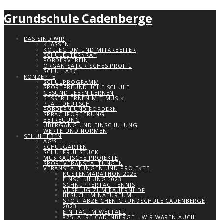
Grundschule Cadenberge
DAS SIND WIR
KLASSEN
KOLLEGIUM UND MITARBEITER
SCHULELTERNRAT
FÖRDERVEREIN
ORGANISATORISCHES PROFIL
SCHUL-ABC
KONZEPTE
SCHULPROGRAMM
SPORTFREUNDLICHE SCHULE
GESUND LEBEN LERNEN
BESSER LERNEN MIT MUSIK
PLATTDEUTSCH
FÖRDERN UND FORDERN
SPRACHFÖRDERUNG
BETREUUNG
ÜBERGANG UND EINSCHULUNG
WERTE UND NORMEN
SCHULLEBEN
AG’S
SCHULGARTEN
SCHULFRÜHSTÜCK
MUSIKALISCHE PROJEKTE
SPORTVERANSTALTUNGEN
VERANSTALTUNGEN UND PROJEKTE
KÜSTENMARATHON 2023
EINSCHULUNG 2023
SCHNUPPERTAG TENNIS
AUSFLUG ZUM BAUERNHOF
BESUCH IM NATUREUM
SPORTABZEICHEN GRUNDSCHULE CADENBERGE
2023
EIN TAG IM WELTALL
875 JAHRE CADENBERGE – WIR WAREN AUCH