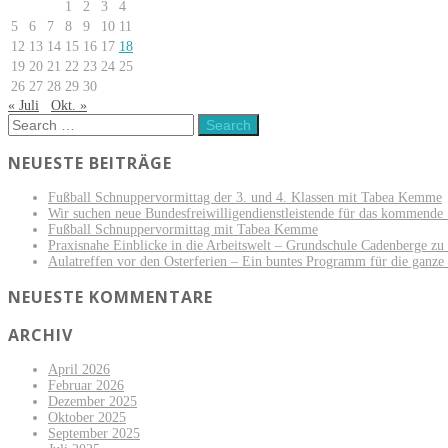
1
2
3
4
5
6
7
8
9
10
11
12
13
14
15
16
17
18
19
20
21
22
23
24
25
26
27
28
29
30
« Juli
Okt. »
NEUESTE BEITRÄGE
Fußball Schnuppervormittag der 3. und 4. Klassen mit Tabea Kemme
Wir suchen neue Bundesfreiwilligendienstleistende für das kommende 
Fußball Schnuppervormittag mit Tabea Kemme
Praxisnahe Einblicke in die Arbeitswelt – Grundschule Cadenberge z
Aulatreffen vor den Osterferien – Ein buntes Programm für die ganze
NEUESTE KOMMENTARE
ARCHIV
April 2026
Februar 2026
Dezember 2025
Oktober 2025
September 2025