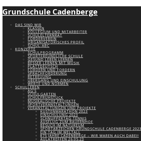
Grundschule Cadenberge
DAS SIND WIR
KLASSEN
KOLLEGIUM UND MITARBEITER
SCHULELTERNRAT
FÖRDERVEREIN
ORGANISATORISCHES PROFIL
SCHUL-ABC
KONZEPTE
SCHULPROGRAMM
SPORTFREUNDLICHE SCHULE
GESUND LEBEN LERNEN
BESSER LERNEN MIT MUSIK
PLATTDEUTSCH
FÖRDERN UND FORDERN
SPRACHFÖRDERUNG
BETREUUNG
ÜBERGANG UND EINSCHULUNG
WERTE UND NORMEN
SCHULLEBEN
AG’S
SCHULGARTEN
SCHULFRÜHSTÜCK
MUSIKALISCHE PROJEKTE
SPORTVERANSTALTUNGEN
VERANSTALTUNGEN UND PROJEKTE
KÜSTENMARATHON 2023
EINSCHULUNG 2023
SCHNUPPERTAG TENNIS
AUSFLUG ZUM BAUERNHOF
BESUCH IM NATUREUM
SPORTABZEICHEN GRUNDSCHULE CADENBERGE 202
EIN TAG IM WELTALL
875 JAHRE CADENBERGE – WIR WAREN AUCH DABEI!
AULATREFFEN 26.05.23