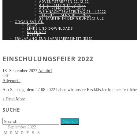
ADVENTSTREFFEN 22.12.22
AULATREFFEN 13.12.2022
AULATREFFEN 28.11.2022
WEIHNACHTSBASTELTAG 23.11.2022
TAG DES LESENS 18.11.2022
ST. MARTIN IN DER GRUNDSCHULE
ORGANISATION
ISERV
LINKS UND DOWNLOADS
KALENDER
ARCHIV
ERKLÄRUNG ZUR BARRIEREFREIHEIT (EZB)
EINSCHULUNGSFEIER 2022
18. September 2022
Admin1
Off
Allgemein
Am Samstag, dem 27.08.2022 haben wir unsere Erstklässler in einer festlic
+ Read More
SUCHE
September 2022
M
D
M
D
F
S
S