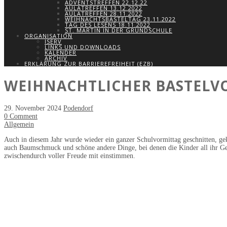
ADVENTSTREFFEN 22.12.22
AULATREFFEN 13.12.2022
AULATREFFEN 28.11.2022
WEIHNACHTSBASTELTAG 23.11.2022
TAG DES LESENS 18.11.2022
ST. MARTIN IN DER GRUNDSCHULE
ORGANISATION
ISERV
LINKS UND DOWNLOADS
KALENDER
ARCHIV
ERKLÄRUNG ZUR BARRIEREFREIHEIT (EZB)
WEIHNACHTLICHER BASTELV
29. November 2024
Podendorf
0 Comment
Allgemein
Auch in diesem Jahr wurde wieder ein ganzer Schulvormittag geschnitten, gek
auch Baumschmuck und schöne andere Dinge, bei denen die Kinder all ihr Ges
zwischendurch voller Freude mit einstimmen.