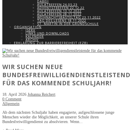
DABEI!
AULATREFFEN 26.05.23
ADVENTSTREFFEN 22.12.22
AULATREFFEN 13.12.2022
AULATREFFEN 28.11.2022
WEIHNACHTSBASTELTAG 23.11.2022
TAG DES LESENS 18.11.2022
ST. MARTIN IN DER GRUNDSCHULE
ORGANISATION
ISERV
LINKS UND DOWNLOADS
KALENDER
ARCHIV
ERKLÄRUNG ZUR BARRIEREFREIHEIT (EZB)
WIR SUCHEN NEUE
BUNDESFREIWILLIGENDIENSTLEISTEN
FÜR DAS KOMMENDE SCHULJAHR!
18. April 2026
Johanna Reichert
0 Comment
Allgemein
Ab dem nächsten Schuljahr haben engagierte, aufgeschlossene junge
Menschen wieder die Möglichkeit, an unserer Schule ihren
Bundesfreiwilligendienst zu absolvieren. Wenn...