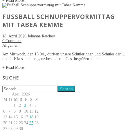
+ Read More
FUSSBALL SCHNUPPERVORMITTAG M
IT TABEA KEMME
18. April 2026
Johanna Reichert
0 Comment
Allgemein
Am Mittwoch, den 15.04., durften unsere Schülerinnen und Schüler der 1.
und 2. Klassen einen ganz besonderen Gast begrüßen: die...
+ Read More
SUCHE
April 2026
M
D
M
D
F
S
S
1
2
3
4
5
6
7
8
9
10
11
12
13
14
15
16
17
18
19
20
21
22
23
24
25
26
27
28
29
30