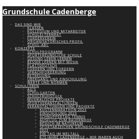
Grundschule Cadenberge
DAS SIND WIR
KLASSEN
KOLLEGIUM UND MITARBEITER
SCHULELTERNRAT
FÖRDERVEREIN
ORGANISATORISCHES PROFIL
SCHUL-ABC
KONZEPTE
SCHULPROGRAMM
SPORTFREUNDLICHE SCHULE
GESUND LEBEN LERNEN
BESSER LERNEN MIT MUSIK
PLATTDEUTSCH
FÖRDERN UND FORDERN
SPRACHFÖRDERUNG
BETREUUNG
ÜBERGANG UND EINSCHULUNG
WERTE UND NORMEN
SCHULLEBEN
AG’S
SCHULGARTEN
SCHULFRÜHSTÜCK
MUSIKALISCHE PROJEKTE
SPORTVERANSTALTUNGEN
VERANSTALTUNGEN UND PROJEKTE
KÜSTENMARATHON 2023
EINSCHULUNG 2023
SCHNUPPERTAG TENNIS
AUSFLUG ZUM BAUERNHOF
BESUCH IM NATUREUM
SPORTABZEICHEN GRUNDSCHULE CADENBERGE
2023
EIN TAG IM WELTALL
875 JAHRE CADENBERGE – WIR WAREN AUCH